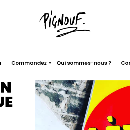
u
Commandez
Qui sommes-nous ?
Co
)N
UE